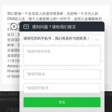
我们要做一个全东亚人的遗传谱系树，先把每一个古代人的
DNA挂上去，每个人都是树上的一片叶子，这些人会像吸铁石
一样，吸引公众参与，建立现代人与古代人的联系，这就是我
遇到问题？请给我们留言
们中华民族的“大家谱”。用DNA做家谱，这是一件很酷的事情。
近日，复旦大学科技考古研究院青年副研究员文少卿很兴奋地
请填写您的手机号，我们将及时与您联系！
告诉澎湃科技记者：“最近有一波重大发现，我们获取了突厥、
鲜卑、西夏皇族的基因组，破解了他们的祖源之谜，阿史那皇
后基因组研究的文章最近就能发表，这个基因组是全球古突厥
皇室的首例，也是中国古代名人的首例。”
11月19日，文少卿团队一篇题为“Ancient Genome of Empress
Ashina reveals the Northeast Asian origin of G ktürk
Khanate”的论文，已被中科院一区中国大陆SCI期刊《Journal
of Systematics and Evolution》接收。
站点关键词：
眉山市短视频拍摄剪辑
眉山市抖音运营
眉山市快手运营
眉山市视
频号运营
眉山市小红书运营
眉山市全媒体运营
眉山市传媒公司
广东启云教育科技有限公司 © 版权所有
粤ICP备2023089437号-13